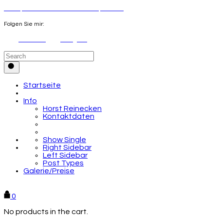
Konzeptkunst von Horst Reinecken | Hamburg
Folgen Sie mir:
Facebook
Instagram
Startseite
Info
Horst Reinecken
Kontaktdaten
Show Single
Right Sidebar
Left Sidebar
Post Types
Galerie/Preise
Galerie & Preise
0
No products in the cart.