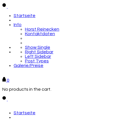
Startseite
Info
Horst Reinecken
Kontaktdaten
Show Single
Right Sidebar
Left Sidebar
Post Types
Galerie/Preise
Zur Galerie
0
No products in the cart.
Startseite