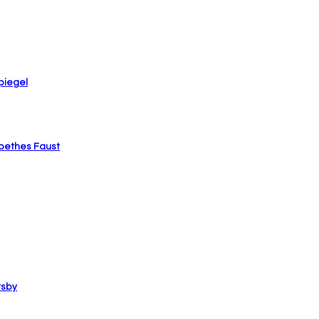
piegel
Goethes Faust
tsby