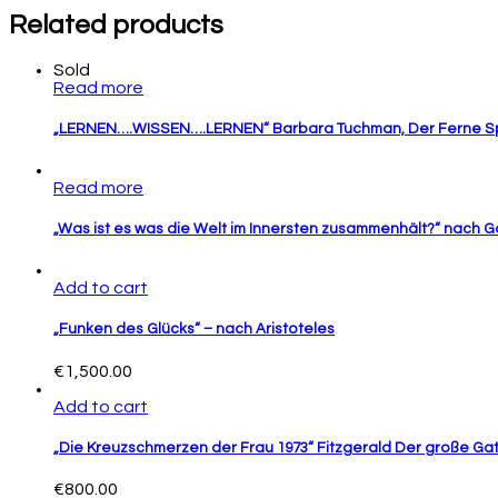
Related products
Sold
Read more
„LERNEN….WISSEN….LERNEN“ Barbara Tuchman, Der Ferne S
Read more
„Was ist es was die Welt im Innersten zusammenhält?“ nach 
Add to cart
„Funken des Glücks“ – nach Aristoteles
€
1,500.00
Add to cart
„Die Kreuzschmerzen der Frau 1973“ Fitzgerald Der große Ga
€
800.00