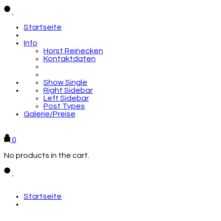
Startseite
Info
Horst Reinecken
Kontaktdaten
Show Single
Right Sidebar
Left Sidebar
Post Types
Galerie/Preise
Zur Galerie
0
No products in the cart.
Startseite