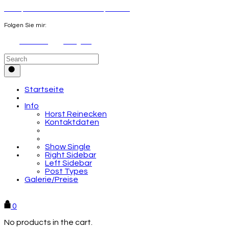
Konzeptkunst von Horst Reinecken | Hamburg
Folgen Sie mir:
Facebook
Instagram
Startseite
Info
Horst Reinecken
Kontaktdaten
Show Single
Right Sidebar
Left Sidebar
Post Types
Galerie/Preise
Galerie & Preise
0
No products in the cart.